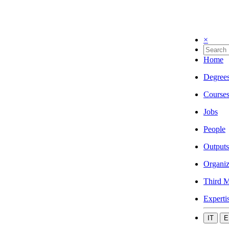
×
Home
Degree
Course
Jobs
People
Outputs
Organiz
Third M
Experti
IT
E