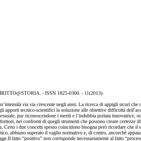
In: DIRITTO@STORIA. - ISSN 1825-0300. - 11(2013).
’intensità via via crescente negli anni. La ricerca di appigli sicuri che c
gli apporti tecnico-scientifici la soluzione alle obiettive difficoltà dell’
cessuale, pur riconoscendone i meriti e l’indubbia portata innovatrice, o
fortiori, nei confronti di quegli strumenti che possono creare certezze il
a. Certo i due concetti spesso coincidono bisogna però ricordare che il s
tico, abbiano superato il vaglio normativo e, di contro, ancorché appaia e
 legge.Il fatto “positivo” non corrisponde necessariamente al fatto “proc