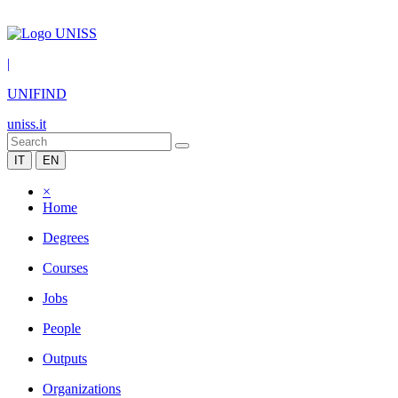
|
UNIFIND
uniss.it
IT
EN
×
Home
Degrees
Courses
Jobs
People
Outputs
Organizations