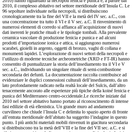
2010) hanno riguardato la necropoli fenicia e punica e, a partire dal
2010, il complesso abitativo nel settore meridionale dell’Insula C. Le
96 sepolture individuate nella necropoli, si distribuiscono
cronologicamente tra la fine del VII e la metà del IV sec. a.C., con
una concentrazione tra tutto il VI e il V sec. a.C. Il rinvenimento di
numerosi elementi di corredo si affianca all’acquisizione di nuovi
dati inerenti le pratiche rituali e le tipologie tombali. Alla prevalente
ceramica vascolare di produzione fenicia e punica e ad alcuni
prodotti d’importazione ionica e attica, si aggiungono numerosi
scarabei, gioielli in argento, oggetti di bronzo, vaghi di collana e
monumenti lapidei. L’esplorazione di nuovi settori della necropoli e
l’utilizzo di moderne tecniche archeometriche (XRD e FT-IR) hanno
consentito di puntualizzare la storia dell’insediamento tra il VI e V
sec. a.C., individuando un singolare rituale di semi-combustione
secondaria dei defunti. La documentazione raccolta contribuisce ad
evidenziare le duplici connessioni culturali dell’insediamento, da un
lato profondamente radicato nella realtà locale del Sulcis, dall’altro
tenacemente ancorato alle esperienze più tipiche della koiné fenicia e
punica del Mediterraneo centro-occidentale.Le ricerche iniziate dal
2010 nel settore abitativo hanno portato al riconoscimento di intense
fasi edilizie di età ellenistica. Un grande muro ad andamento
curvilineo che chiude l’Insula C e delimita lo spazio aperto di fronte
all’entrata meridionale dell’abitato ha suggerito l’indagine in questo
punto. I più antichi materiali mobili rinvenuti in giacitura secondaria
si distribuiscono tra la metà dell’VIII e la fine del VII sec. a.C. e si