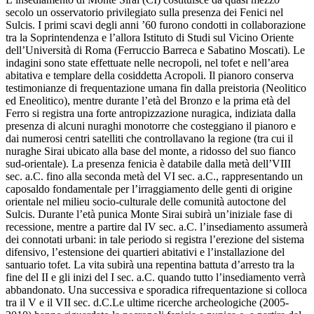
secolo un osservatorio privilegiato sulla presenza dei Fenici nel
Sulcis. I primi scavi degli anni ’60 furono condotti in collaborazione
tra la Soprintendenza e l’allora Istituto di Studi sul Vicino Oriente
dell’Università di Roma (Ferruccio Barreca e Sabatino Moscati). Le
indagini sono state effettuate nelle necropoli, nel tofet e nell’area
abitativa e templare della cosiddetta Acropoli. Il pianoro conserva
testimonianze di frequentazione umana fin dalla preistoria (Neolitico
ed Eneolitico), mentre durante l’età del Bronzo e la prima età del
Ferro si registra una forte antropizzazione nuragica, indiziata dalla
presenza di alcuni nuraghi monotorre che costeggiano il pianoro e
dai numerosi centri satelliti che controllavano la regione (tra cui il
nuraghe Sirai ubicato alla base del monte, a ridosso del suo fianco
sud-orientale). La presenza fenicia è databile dalla metà dell’VIII
sec. a.C. fino alla seconda metà del VI sec. a.C., rappresentando un
caposaldo fondamentale per l’irraggiamento delle genti di origine
orientale nel milieu socio-culturale delle comunità autoctone del
Sulcis. Durante l’età punica Monte Sirai subirà un’iniziale fase di
recessione, mentre a partire dal IV sec. a.C. l’insediamento assumerà
dei connotati urbani: in tale periodo si registra l’erezione del sistema
difensivo, l’estensione dei quartieri abitativi e l’installazione del
santuario tofet. La vita subirà una repentina battuta d’arresto tra la
fine del II e gli inizi del I sec. a.C. quando tutto l’insediamento verrà
abbandonato. Una successiva e sporadica rifrequentazione si colloca
tra il V e il VII sec. d.C.Le ultime ricerche archeologiche (2005-