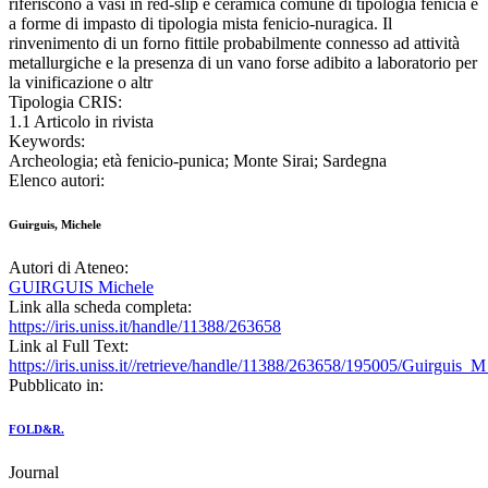
riferiscono a vasi in red-slip e ceramica comune di tipologia fenicia e
a forme di impasto di tipologia mista fenicio-nuragica. Il
rinvenimento di un forno fittile probabilmente connesso ad attività
metallurgiche e la presenza di un vano forse adibito a laboratorio per
la vinificazione o altr
Tipologia CRIS:
1.1 Articolo in rivista
Keywords:
Archeologia; età fenicio-punica; Monte Sirai; Sardegna
Elenco autori:
Guirguis, Michele
Autori di Ateneo:
GUIRGUIS Michele
Link alla scheda completa:
https://iris.uniss.it/handle/11388/263658
Link al Full Text:
https://iris.uniss.it//retrieve/handle/11388/263658/195005/Guirguis
Pubblicato in:
FOLD&R.
Journal