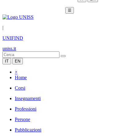
☰
|
UNIFIND
uniss.it
IT
EN
×
Home
Corsi
Insegnamenti
Professioni
Persone
Pubblicazioni