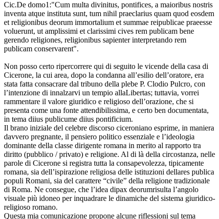
Cic.De domo1:"Cum multa divinitus, pontifices, a maioribus nostris
inventa atque instituta sunt, tum nihil praeclarius quam quod eosdem
et religionibus deorum immortalium et summae reipublicae praeesse
voluerunt, ut amplissimi et clarissimi cives rem publicam bene
gerendo religiones, religionibus sapienter interpretando rem
publicam conservarent".
Non posso certo ripercorrere qui di seguito le vicende della casa di
Cicerone, la cui area, dopo la condanna all’esilio dell’oratore, era
stata fatta consacrare dal tribuno della plebe P. Clodio Pulcro, con
l’intenzione di innalzarvi un tempio allaLibertas; tuttavia, vorrei
rammentare il valore giuridico e religioso dell’orazione, che si
presenta come una fonte attendibilissima, e certo ben documentata,
in tema diius publicume diius pontificium.
Il brano iniziale del celebre discorso ciceroniano esprime, in maniera
davvero pregnante, il pensiero politico essenziale e l’ideologia
dominante della classe dirigente romana in merito al rapporto tra
diritto (pubblico / privato) e religione. Al di là della circostanza, nelle
parole di Cicerone si registra tutta la consapevolezza, tipicamente
romana, sia dell’ispirazione religiosa delle istituzioni dellares publica
populi Romani, sia del carattere “civile” della religione tradizionale
di Roma. Ne consegue, che l’idea dipax deorumrisulta l’angolo
visuale più idoneo per inquadrare le dinamiche del sistema giuridico-
religioso romano.
Questa mia comunicazione propone alcune riflessioni sul tema