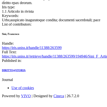
diritto epax deorum.
Iris type:
1.1 Articolo in rivista
Keywords:
Urbs;auspicato inaguratoque condita; documenti sacerdotali; pace
List of contributors:
Sini, Francesco
Handle:
https://iris.uniss.it/handle/11388/263599
Full Text:
https://iris.uniss.it//retrieve/handle/11388/263599/194946/Sini_F_Art
Published in:
DIRITTO@STORIA
Journal
Use of cookies
Powered by
VIVO
| Designed by
Cineca
| 26.7.2.0