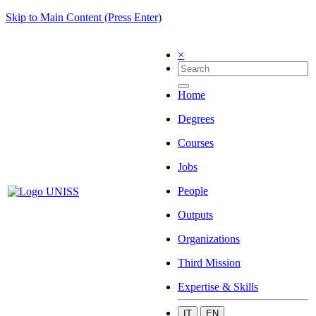
Skip to Main Content (Press Enter)
×
Home
Degrees
Courses
Jobs
People
Outputs
Organizations
Third Mission
Expertise & Skills
IT
EN