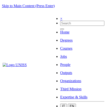
Skip to Main Content (Press Enter)
×
Home
Degrees
Courses
Jobs
People
Outputs
Organizations
Third Mission
Expertise & Skills
IT
EN