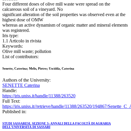
Four different doses of olive mill waste were spread on the
calcareous soil of a vineyard. No
significant alteration of the soil properties was observed even at the
highest dose of OMW
whereas an active dynamism of organic matter and mineral elements
was registered.
Iris type:
1.1 Articolo in rivista
Keywords:
Olive mill waste; pollution
List of contributors:
Senette, Caterina; Melis, Pietro; Uscidda, Caterina
Authors of the University:
SENETTE Caterina
Handle:
https://iris.uniss.it/handle/11388/263520
Full Text:
https://iris.uniss.it//retrieve/handle/11388/263520/194867/Senette_C
Published in:
STUDI SASSARESI. SEZIONE 3: ANNALI DELLA FACOLTÀ DI AGRARIA
DELL'UNIVERSITÀ DI SASSARI