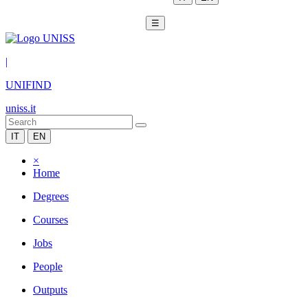
☰
|
UNIFIND
uniss.it
IT
EN
×
Home
Degrees
Courses
Jobs
People
Outputs