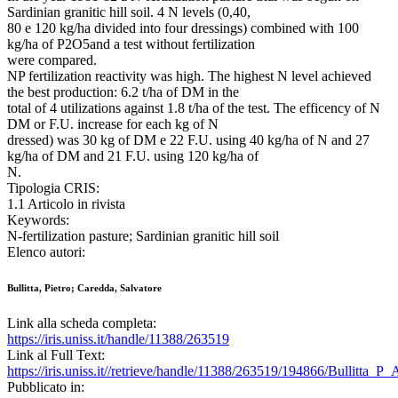
Sardinian granitic hill soil. 4 N levels (0,40,
80 e 120 kg/ha divided into four dressings) combined with 100
kg/ha of P2O5and a test without fertilization
were compared.
NP fertilization reactivity was high. The highest N level achieved
the best production: 6.2 t/ha of DM in the
total of 4 utilizations against 1.8 t/ha of the test. The efficency of N
DM or F.U. increase for each kg of N
dressed) was 30 kg of DM e 22 F.U. using 40 kg/ha of N and 27
kg/ha of DM and 21 F.U. using 120 kg/ha of
N.
Tipologia CRIS:
1.1 Articolo in rivista
Keywords:
N-fertilization pasture; Sardinian granitic hill soil
Elenco autori:
Bullitta, Pietro; Caredda, Salvatore
Link alla scheda completa:
https://iris.uniss.it/handle/11388/263519
Link al Full Text:
https://iris.uniss.it//retrieve/handle/11388/263519/194866/Bullitta_
Pubblicato in: