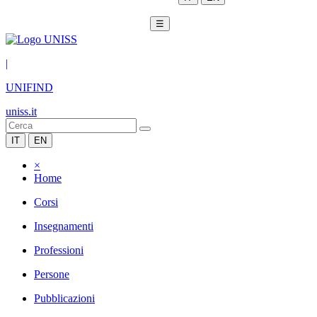
☰
|
UNIFIND
uniss.it
IT
EN
×
Home
Corsi
Insegnamenti
Professioni
Persone
Pubblicazioni