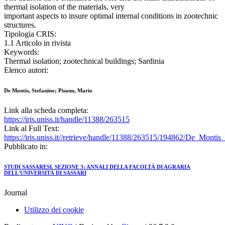
thermal isolation of the materials, very
important aspects to insure optimal internal conditions in zootechnic
structures.
Tipologia CRIS:
1.1 Articolo in rivista
Keywords:
Thermal isolation; zootechnical buildings; Sardinia
Elenco autori:
De Montis, Stefanino; Pisanu, Mario
Link alla scheda completa:
https://iris.uniss.it/handle/11388/263515
Link al Full Text:
https://iris.uniss.it//retrieve/handle/11388/263515/194862/De_Mont
Pubblicato in:
STUDI SASSARESI. SEZIONE 3: ANNALI DELLA FACOLTÀ DI AGRARIA
DELL'UNIVERSITÀ DI SASSARI
Journal
Utilizzo dei cookie