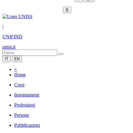
☰
|
UNIFIND
uniss.it
IT
EN
×
Home
Corsi
Insegnamenti
Professioni
Persone
Pubblicazioni