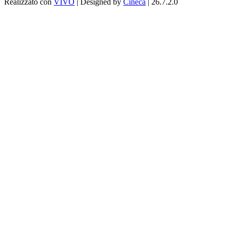
Realizzato con
VIVO
| Designed by
Cineca
| 26.7.2.0