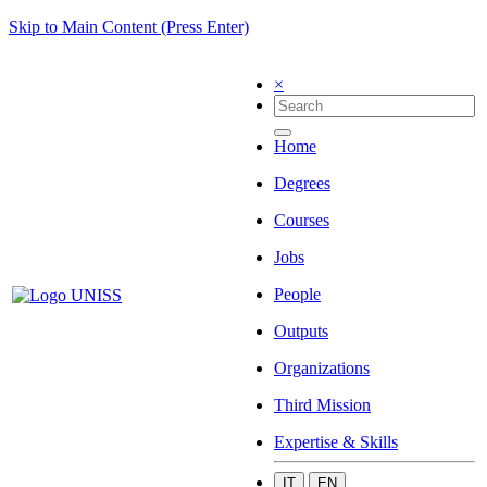
Skip to Main Content (Press Enter)
×
Home
Degrees
Courses
Jobs
People
Outputs
Organizations
Third Mission
Expertise & Skills
IT
EN