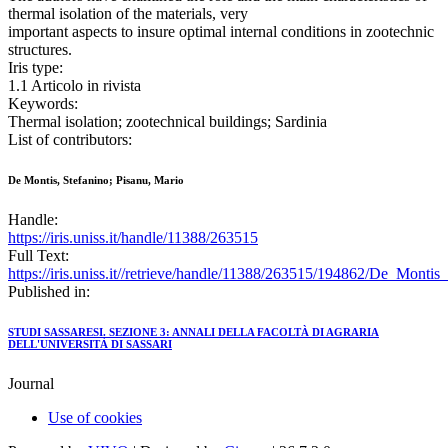
thermal isolation of the materials, very
important aspects to insure optimal internal conditions in zootechnic
structures.
Iris type:
1.1 Articolo in rivista
Keywords:
Thermal isolation; zootechnical buildings; Sardinia
List of contributors:
De Montis, Stefanino; Pisanu, Mario
Handle:
https://iris.uniss.it/handle/11388/263515
Full Text:
https://iris.uniss.it//retrieve/handle/11388/263515/194862/De_Mont
Published in:
STUDI SASSARESI. SEZIONE 3: ANNALI DELLA FACOLTÀ DI AGRARIA
DELL'UNIVERSITÀ DI SASSARI
Journal
Use of cookies