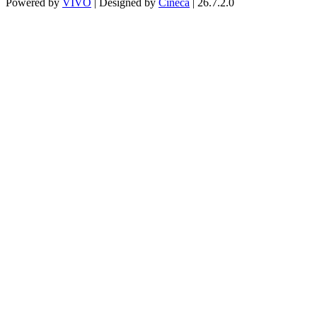
Powered by
VIVO
| Designed by
Cineca
| 26.7.2.0