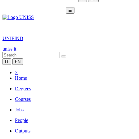
☰
|
UNIFIND
uniss.it
IT
EN
×
Home
Degrees
Courses
Jobs
People
Outputs