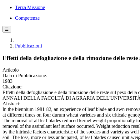
Terza Missione
Competenze
☰
Pubblicazioni
Effetti della defogliazione e della rimozione delle reste
Articolo
Data di Pubblicazione:
1983
Citazione:
Effetti della defogliazione e della rimozione delle reste sul peso de
ANNALI DELLA FACOLTÀ DI AGRARIA DELL'UNIVERSITÀ DI SAS
Abstract:
In the biennium 1981-82, an experience of leaf blade and awn removal 
at different times on four durum wheat varieties and six triticale genot
The removal of all leaf blades reduced kernel weight proportionally t
removal of the assimilant leaf surface occurred. Weight reduction resu
by the intrinsic factors characteristic of the species and variety as well
soil. The loss, more or less anticipated, of leaf blades caused unit-wei