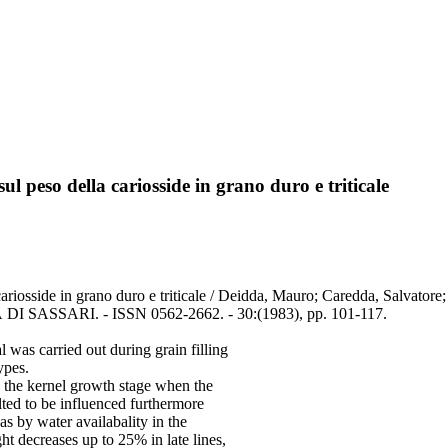
 sul peso della cariosside in grano duro e triticale
lla cariosside in grano duro e triticale / Deidda, Mauro; Caredda, Sal
SARI. - ISSN 0562-2662. - 30:(1983), pp. 101-117.
was carried out during grain filling
ypes.
o the kernel growth stage when the
lted to be influenced furthermore
 as by water availabality in the
ght decreases up to 25% in late lines,