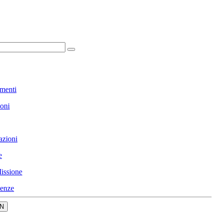
menti
ioni
azioni
e
issione
enze
N