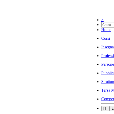
×
Home
Corsi
Insegna
Profess
Persone
Pubblic
Struttur
Terza M
Compet
IT
E