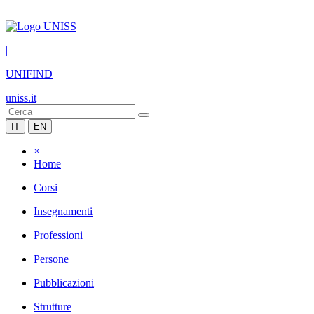
|
UNIFIND
uniss.it
IT
EN
×
Home
Corsi
Insegnamenti
Professioni
Persone
Pubblicazioni
Strutture