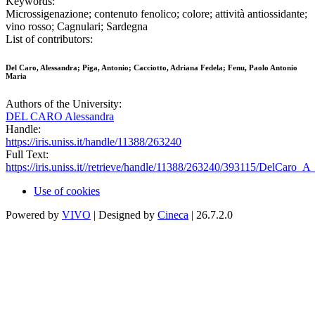
Keywords:
Microssigenazione; contenuto fenolico; colore; attività antiossidante;
vino rosso; Cagnulari; Sardegna
List of contributors:
Del Caro, Alessandra; Piga, Antonio; Cacciotto, Adriana Fedela; Fenu, Paolo Antonio
Maria
Authors of the University:
DEL CARO Alessandra
Handle:
https://iris.uniss.it/handle/11388/263240
Full Text:
https://iris.uniss.it//retrieve/handle/11388/263240/393115/DelCaro
Use of cookies
Powered by
VIVO
| Designed by
Cineca
| 26.7.2.0