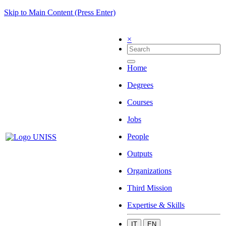
Skip to Main Content (Press Enter)
×
Home
Degrees
Courses
Jobs
People
Outputs
Organizations
Third Mission
Expertise & Skills
IT
EN