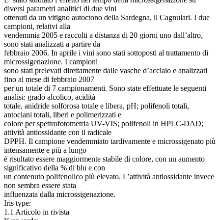
diversi parametri analitici di due vini
ottenuti da un vitigno autoctono della Sardegna, il Cagnulari. I due
campioni, relativi alla
vendemmia 2005 e raccolti a distanza di 20 giorni uno dall’altro,
sono stati analizzati a partire da
febbraio 2006. In aprile i vini sono stati sottoposti al trattamento di
microssigenazione. I campioni
sono stati prelevati direttamente dalle vasche d’acciaio e analizzati
fino al mese di febbraio 2007
per un totale di 7 campionamenti. Sono state effettuate le seguenti
analisi: grado alcolico, acidità
totale, anidride solforosa totale e libera, pH; polifenoli totali,
antociani totali, liberi e polimerizzati e
colore per spettrofotometria UV-VIS; polifenoli in HPLC-DAD;
attività antiossidante con il radicale
DPPH. Il campione vendemmiato tardivamente e microssigenato più
intensamente e più a lungo
è risultato essere maggiormente stabile di colore, con un aumento
significativo della % di blu e con
un contenuto polifenolico più elevato. L’attività antiossidante invece
non sembra essere stata
influenzata dalla microssigenazione.
Iris type:
1.1 Articolo in rivista