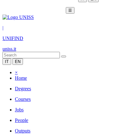
☰
|
UNIFIND
uniss.it
IT
EN
×
Home
Degrees
Courses
Jobs
People
Outputs