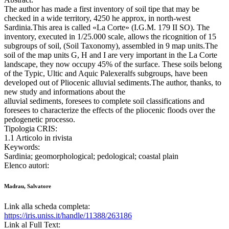
The author has made a first inventory of soil tipe that may be
checked in a wide territory, 4250 he approx, in north-west
Sardinia.This area is called «La Corte» (I.G.M. 179 II SO). The
inventory, executed in 1/25.000 scale, allows the ricognition of 15
subgroups of soil, (Soil Taxonomy), assembled in 9 map units.The
soil of the map units G, H and I are very important in the La Corte
landscape, they now occupy 45% of the surface. These soils belong
of the Typic, Ultic and Aquic Palexeralfs subgroups, have been
developed out of Pliocenic alluvial sediments.The author, thanks, to
new study and informations about the
alluvial sediments, foresees to complete soil classifications and
foresees to characterize the effects of the pliocenic floods over the
pedogenetic processo.
Tipologia CRIS:
1.1 Articolo in rivista
Keywords:
Sardinia; geomorphological; pedological; coastal plain
Elenco autori:
Madrau, Salvatore
Link alla scheda completa:
https://iris.uniss.it/handle/11388/263186
Link al Full Text: