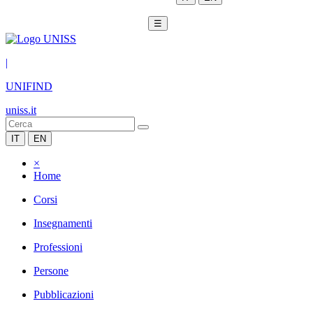
☰
|
UNIFIND
uniss.it
IT
EN
×
Home
Corsi
Insegnamenti
Professioni
Persone
Pubblicazioni