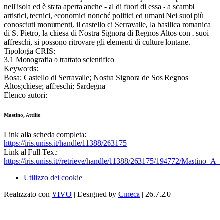
nell'isola ed è stata aperta anche - al di fuori di essa - a scambi
artistici, tecnici, economici nonché politici ed umani.Nei suoi più
conosciuti monumenti, il castello di Serravalle, la basilica romanica
di S. Pietro, la chiesa di Nostra Signora di Regnos Altos con i suoi
affreschi, si possono ritrovare gli elementi di culture lontane.
Tipologia CRIS:
3.1 Monografia o trattato scientifico
Keywords:
Bosa; Castello di Serravalle; Nostra Signora de Sos Regnos
Altos;chiese; affreschi; Sardegna
Elenco autori:
Mastino, Attilio
Link alla scheda completa:
https://iris.uniss.it/handle/11388/263175
Link al Full Text:
https://iris.uniss.it//retrieve/handle/11388/263175/194772/Mastino
Utilizzo dei cookie
Realizzato con
VIVO
| Designed by
Cineca
| 26.7.2.0