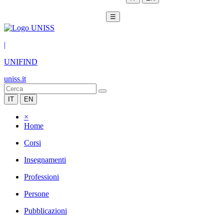
☰
|
UNIFIND
uniss.it
IT
EN
×
Home
Corsi
Insegnamenti
Professioni
Persone
Pubblicazioni