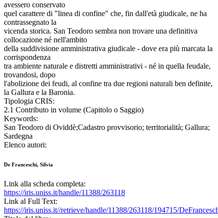
avessero conservato
quel carattere di "linea di confine" che, fin dall'età giudicale, ne ha
contrassegnato la
vicenda storica. San Teodoro sembra non trovare una definitiva
collocazione né nell'ambito
della suddivisione amministrativa giudicale - dove era più marcata la
corrispondenza
tra ambiente naturale e distretti amministrativi - né in quella feudale,
trovandosi, dopo
l'abolizione dei feudi, al confine tra due regioni naturali ben definite,
la Gallura e la Baronia.
Tipologia CRIS:
2.1 Contributo in volume (Capitolo o Saggio)
Keywords:
San Teodoro di Oviddè;Cadastro provvisorio; territorialità; Gallura;
Sardegna
Elenco autori:
De Franceschi, Silvia
Link alla scheda completa:
https://iris.uniss.it/handle/11388/263118
Link al Full Text:
https://iris.uniss.it//retrieve/handle/11388/263118/194715/DeFran