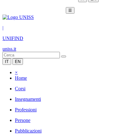
☰
|
UNIFIND
uniss.it
IT
EN
×
Home
Corsi
Insegnamenti
Professioni
Persone
Pubblicazioni