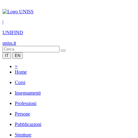
|
UNIFIND
uniss.it
IT
EN
×
Home
Corsi
Insegnamenti
Professioni
Persone
Pubblicazioni
Strutture