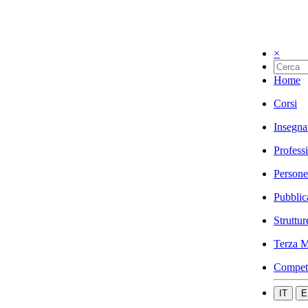
×
Home
Corsi
Insegna
Profess
Persone
Pubblic
Struttur
Terza M
Compet
IT
E