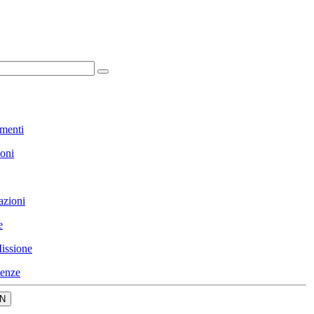
menti
ioni
azioni
e
issione
enze
N