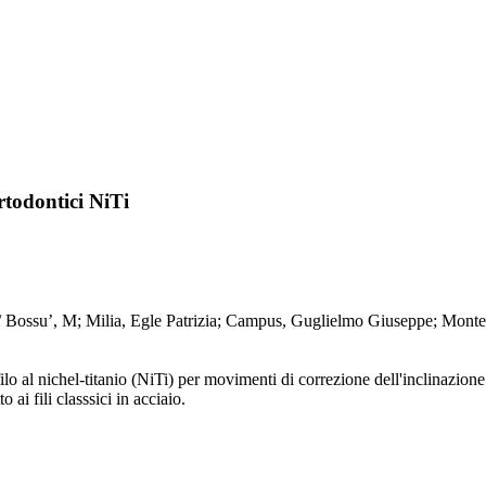
ortodontici NiTi
tici NiTi / Bossu’, M; Milia, Egle Patrizia; Campus, Guglielmo Gius
filo al nichel-titanio (NiTi) per movimenti di correzione dell'inclinazi
ai fili classsici in acciaio.