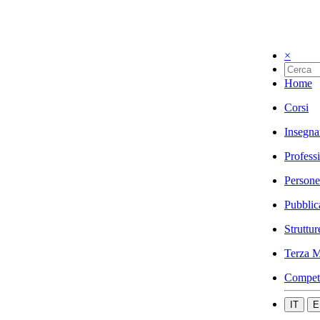
×
Home
Corsi
Insegna
Profess
Persone
Pubblic
Struttur
Terza M
Compet
IT
E