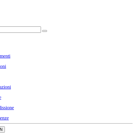
menti
ioni
azioni
e
issione
enze
N