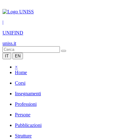
|
UNIFIND
uniss.it
IT
EN
×
Home
Corsi
Insegnamenti
Professioni
Persone
Pubblicazioni
Strutture