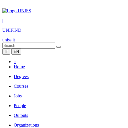
|
UNIFIND
uniss.it
IT
EN
×
Home
Degrees
Courses
Jobs
People
Outputs
Organizations