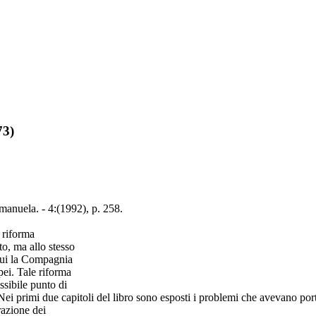
73)
Emanuela. - 4:(1992), p. 258.
a riforma
ato, ma allo stesso
 cui la Compagnia
pei. Tale riforma
sibile punto di
Nei primi due capitoli del libro sono esposti i problemi che avevano port
razione dei