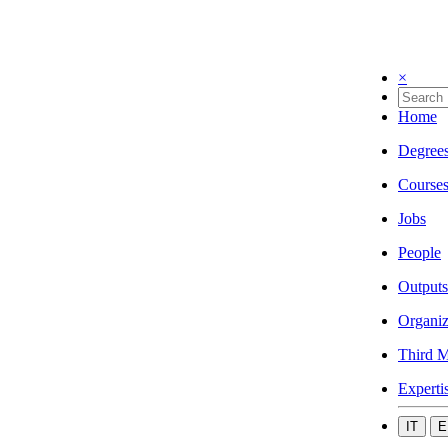
×
Home
Degree
Course
Jobs
People
Outputs
Organiz
Third M
Experti
IT
E