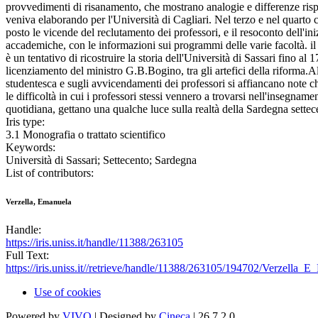
provvedimenti di risanamento, che mostrano analogie e differenze rispe
veniva elaborando per l'Università di Cagliari. Nel terzo e nel quarto 
posto le vicende del reclutamento dei professori, e il resoconto dell'iniz
accademiche, con le informazioni sui programmi delle varie facoltà. il
è un tentativo di ricostruire la storia dell'Università di Sassari fino al 
licenziamento del ministro G.B.Bogino, tra gli artefici della riforma.All
studentesca e sugli avvicendamenti dei professori si affiancano note c
le difficoltà in cui i professori stessi vennero a trovarsi nell'insegnamen
quotidiana, gettano una qualche luce sulla realtà della Sardegna settec
Iris type:
3.1 Monografia o trattato scientifico
Keywords:
Università di Sassari; Settecento; Sardegna
List of contributors:
Verzella, Emanuela
Handle:
https://iris.uniss.it/handle/11388/263105
Full Text:
https://iris.uniss.it//retrieve/handle/11388/263105/194702/Verzella
Use of cookies
Powered by
VIVO
| Designed by
Cineca
| 26.7.2.0