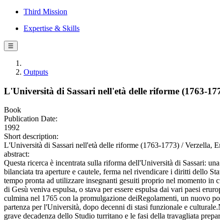
Third Mission
Expertise & Skills
☰
Outputs
L'Università di Sassari nell'età delle riforme (1763-17
Book
Publication Date:
1992
Short description:
L'Università di Sassari nell'età delle riforme (1763-1773) / Verzella, 
abstract:
Questa ricerca è incentrata sulla riforma dell'Università di Sassari: un
bilanciata tra aperture e cautele, ferma nel rivendicare i diritti dello St
tempo pronta ad utilizzare insegnanti gesuiti proprio nel momento in
di Gesù veniva espulsa, o stava per essere espulsa dai vari paesi eruro
culmina nel 1765 con la promulgazione deiRegolamenti, un nuovo pos
partenza per l'Università, dopo decenni di stasi funzionale e culturale.
grave decadenza dello Studio turritano e le fasi della travagliata prepa