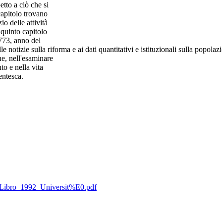
tto a ciò che si
capitolo trovano
io delle attività
 quinto capitolo
1773, anno del
e notizie sulla riforma e ai dati quantitativi e istituzionali sulla popolaz
he, nell'esaminare
to e nella vita
entesca.
_E_Libro_1992_Universit%E0.pdf