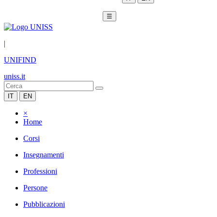
☰
|
UNIFIND
uniss.it
IT
EN
×
Home
Corsi
Insegnamenti
Professioni
Persone
Pubblicazioni