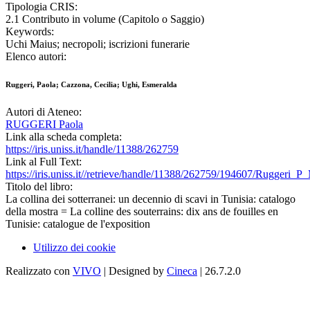
Tipologia CRIS:
2.1 Contributo in volume (Capitolo o Saggio)
Keywords:
Uchi Maius; necropoli; iscrizioni funerarie
Elenco autori:
Ruggeri, Paola; Cazzona, Cecilia; Ughi, Esmeralda
Autori di Ateneo:
RUGGERI Paola
Link alla scheda completa:
https://iris.uniss.it/handle/11388/262759
Link al Full Text:
https://iris.uniss.it//retrieve/handle/11388/262759/194607/Ruggeri_
Titolo del libro:
La collina dei sotterranei: un decennio di scavi in Tunisia: catalogo
della mostra = La colline des souterrains: dix ans de fouilles en
Tunisie: catalogue de l'exposition
Utilizzo dei cookie
Realizzato con
VIVO
| Designed by
Cineca
| 26.7.2.0