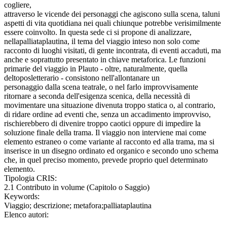
cogliere,
attraverso le vicende dei personaggi che agiscono sulla scena, taluni
aspetti di vita quotidiana nei quali chiunque potrebbe verisimilmente
essere coinvolto. In questa sede ci si propone di analizzare,
nellapalliataplautina, il tema del viaggio inteso non solo come
racconto di luoghi visitati, di gente incontrata, di eventi accaduti, ma
anche e soprattutto presentato in chiave metaforica. Le funzioni
primarie del viaggio in Plauto - oltre, naturalmente, quella
deltoposletterario - consistono nell'allontanare un
personaggio dalla scena teatrale, o nel farlo improvvisamente
ritornare a seconda dell'esigenza scenica, della necessità di
movimentare una situazione divenuta troppo statica o, al contrario,
di ridare ordine ad eventi che, senza un accadimento improvviso,
rischierebbero di divenire troppo caotici oppure di impedire la
soluzione finale della trama. Il viaggio non interviene mai come
elemento estraneo o come variante al racconto ed alla trama, ma si
inserisce in un disegno ordinato ed organico e secondo uno schema
che, in quel preciso momento, prevede proprio quel determinato
elemento.
Tipologia CRIS:
2.1 Contributo in volume (Capitolo o Saggio)
Keywords:
Viaggio; descrizione; metafora;palliataplautina
Elenco autori: