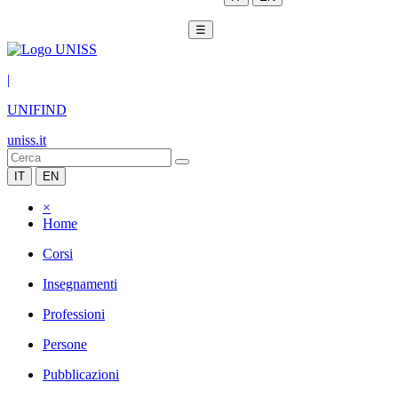
☰
|
UNIFIND
uniss.it
IT
EN
×
Home
Corsi
Insegnamenti
Professioni
Persone
Pubblicazioni