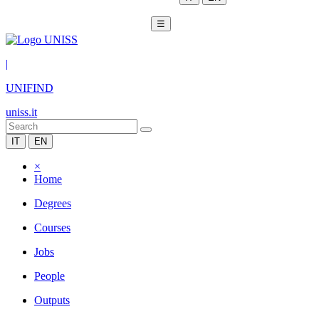
☰
|
UNIFIND
uniss.it
IT
EN
×
Home
Degrees
Courses
Jobs
People
Outputs