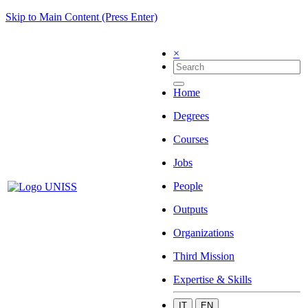
Skip to Main Content (Press Enter)
×
Home
Degrees
Courses
Jobs
People
Outputs
Organizations
Third Mission
Expertise & Skills
IT
EN