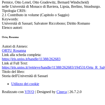
Pernice, Otto Lenel, Otto Gradewitz, Bernard Windscheid)
nelle Università di Monaco di Baviera, Lipsia, Berlino, Strasburgo.
Tipologia CRIS:
2.1 Contributo in volume (Capitolo o Saggio)
Keywords:
Università di Sassari; Salvatore Riccobono; Diritto Romano
Elenco autori:
Ortu, Rosanna
Autori di Ateneo:
ORTU Rosanna
Link alla scheda completa:
https://iris.uniss.it/handle/11388/262683
Link al Full Text:
https://iris.uniss.it//retrieve/handle/11388/262683/194531/Ortu_R_S
Titolo del libro:
Storia dell'Università di Sassari
Utilizzo dei cookie
Realizzato con
VIVO
| Designed by
Cineca
| 26.7.2.0