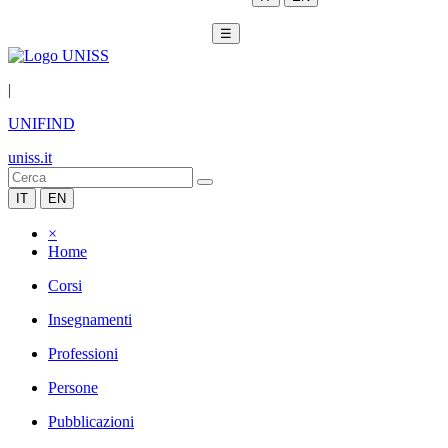
☰
|
UNIFIND
uniss.it
IT
EN
×
Home
Corsi
Insegnamenti
Professioni
Persone
Pubblicazioni