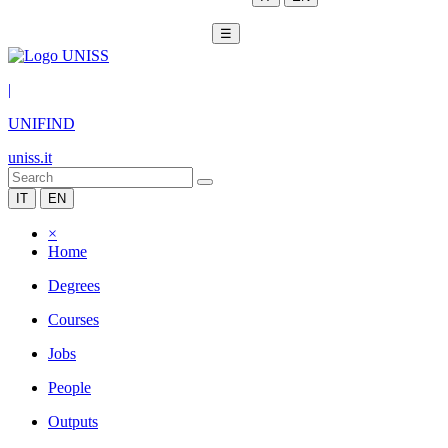
☰
|
UNIFIND
uniss.it
IT
EN
×
Home
Degrees
Courses
Jobs
People
Outputs