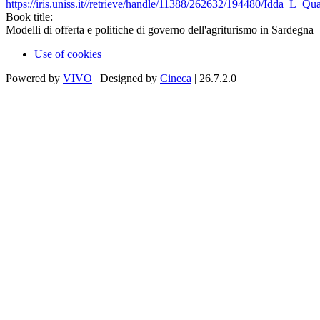
https://iris.uniss.it//retrieve/handle/11388/262632/194480/Idda_L_Q
Book title:
Modelli di offerta e politiche di governo dell'agriturismo in Sardegna
Use of cookies
Powered by
VIVO
| Designed by
Cineca
| 26.7.2.0