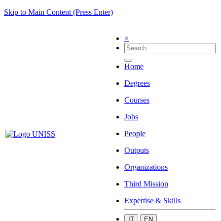
Skip to Main Content (Press Enter)
×
Home
Degrees
Courses
Jobs
People
Outputs
Organizations
Third Mission
Expertise & Skills
IT
EN