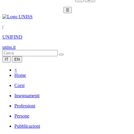
☰
|
UNIFIND
uniss.it
IT
EN
×
Home
Corsi
Insegnamenti
Professioni
Persone
Pubblicazioni