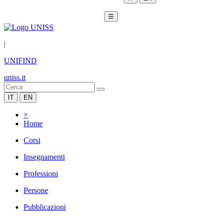
☰
|
UNIFIND
uniss.it
IT
EN
×
Home
Corsi
Insegnamenti
Professioni
Persone
Pubblicazioni