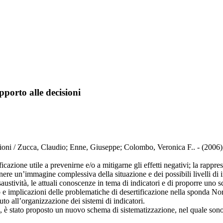
pporto alle decisioni
cisioni / Zucca, Claudio; Enne, Giuseppe; Colombo, Veronica F.. - (2006)
cazione utile a prevenirne e/o a mitigarne gli effetti negativi; la rappr
enere un’immagine complessiva della situazione e dei possibili livelli di 
saustività, le attuali conoscenze in tema di indicatori e di proporre uno 
nto e implicazioni delle problematiche di desertificazione nella sponda No
buto all’organizzazione dei sistemi di indicatori.
è stato proposto un nuovo schema di sistematizzazione, nel quale sono stat