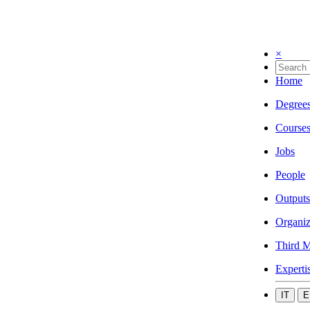
×
Home
Degree
Course
Jobs
People
Outputs
Organiz
Third M
Experti
IT
E