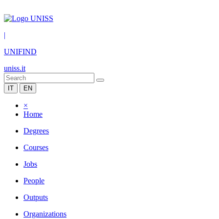
|
UNIFIND
uniss.it
IT
EN
×
Home
Degrees
Courses
Jobs
People
Outputs
Organizations