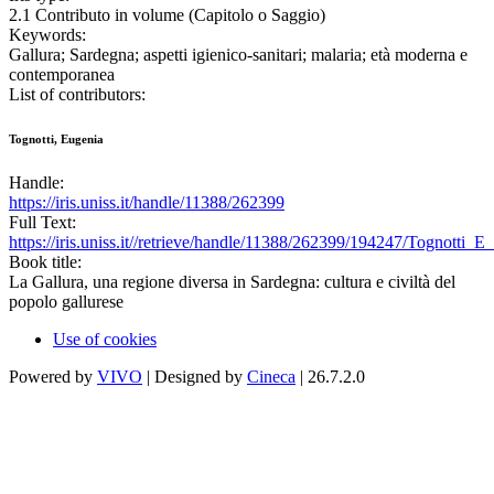
2.1 Contributo in volume (Capitolo o Saggio)
Keywords:
Gallura; Sardegna; aspetti igienico-sanitari; malaria; età moderna e
contemporanea
List of contributors:
Tognotti, Eugenia
Handle:
https://iris.uniss.it/handle/11388/262399
Full Text:
https://iris.uniss.it//retrieve/handle/11388/262399/194247/Tognotti
Book title:
La Gallura, una regione diversa in Sardegna: cultura e civiltà del
popolo gallurese
Use of cookies
Powered by
VIVO
| Designed by
Cineca
| 26.7.2.0