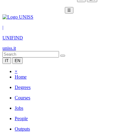
☰
|
UNIFIND
uniss.it
IT
EN
×
Home
Degrees
Courses
Jobs
People
Outputs