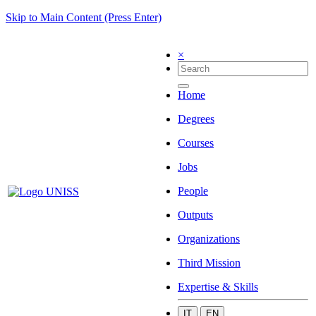
Skip to Main Content (Press Enter)
×
Home
Degrees
Courses
Jobs
People
Outputs
Organizations
Third Mission
Expertise & Skills
IT
EN