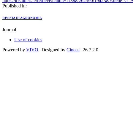
https://iris.uniss.it//retrieve/handle/11388/262390/194238/Attene_G
Published in:
RIVISTA DI AGRONOMIA
Journal
Use of cookies
Powered by
VIVO
| Designed by
Cineca
| 26.7.2.0