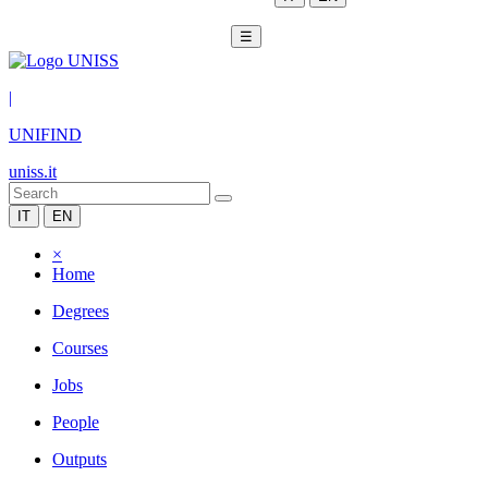
☰
|
UNIFIND
uniss.it
IT
EN
×
Home
Degrees
Courses
Jobs
People
Outputs