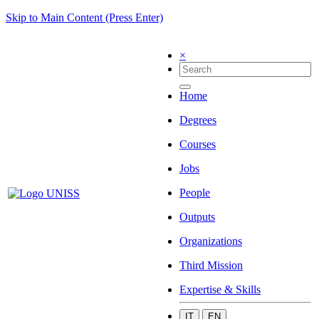
Skip to Main Content (Press Enter)
×
Home
Degrees
Courses
Jobs
People
Outputs
Organizations
Third Mission
Expertise & Skills
IT
EN