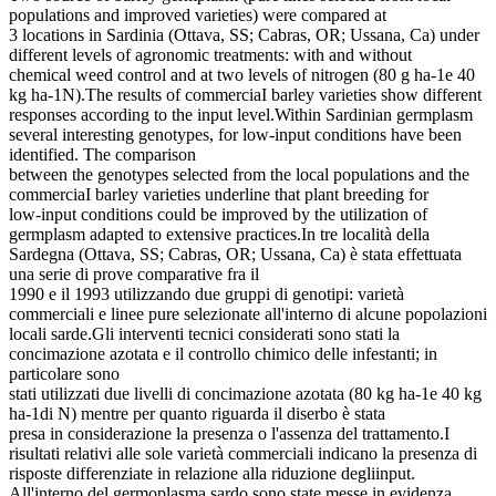
populations and improved varieties) were compared at
3 locations in Sardinia (Ottava, SS; Cabras, OR; Ussana, Ca) under
different levels of agronomic treatments: with and without
chemical weed control and at two levels of nitrogen (80 g ha-1e 40
kg ha-1N).The results of commerciaI barley varieties show different
responses according to the input level.Within Sardinian germplasm
several interesting genotypes, for low-input conditions have been
identified. The comparison
between the genotypes selected from the local populations and the
commerciaI barley varieties underline that plant breeding for
low-input conditions could be improved by the utilization of
germplasm adapted to extensive practices.In tre località della
Sardegna (Ottava, SS; Cabras, OR; Ussana, Ca) è stata effettuata
una serie di prove comparative fra il
1990 e il 1993 utilizzando due gruppi di genotipi: varietà
commerciali e linee pure selezionate all'interno di alcune popolazioni
locali sarde.Gli interventi tecnici considerati sono stati la
concimazione azotata e il controllo chimico delle infestanti; in
particolare sono
stati utilizzati due livelli di concimazione azotata (80 kg ha-1e 40 kg
ha-1di N) mentre per quanto riguarda il diserbo è stata
presa in considerazione la presenza o l'assenza del trattamento.I
risultati relativi alle sole varietà commerciali indicano la presenza di
risposte differenziate in relazione alla riduzione degliinput.
All'interno del germoplasma sardo sono state messe in evidenza