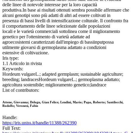
delle linee di notevole interesse per la loro capacità
produttiva.In base ai risultati ottenuti sembra possibile affermare che
alcuni genotipi sono più adatti di altri ad essere coltivati in
presenza di bassi livelli di intensificazione colturale. Il confronto fra
il comportamento delle linee selezionate dalle popolazioni
locali e le varietà commerciali sottolinea come il miglioramento
genetico per l'ottenimento di varietà adattate ad
agroecosistemi caratterizzati dall'impiego di bassiinputpossa
utilmente giovarsi di germoplasma adattato a condizioni
estensive di coltivazione.
Iris type:
1.1 Articolo in rivista
Keywords:
Hordeum vulgareL.; adapted germplasm; sustainable agriculture;
breeding; landracesHordeum vulgareL.; germoplasma adattato;
agricoltura sostenibile; miglioramento genetico;landrace
List of contributors:
Attene, Giovanna; Delogu, Gian Felice; Lendini, Mario; Papa, Roberto; Santilocchi,
Rodolfo; Veronesi, Fabio
Handle:
https://iris.uniss.it/handle/11388/262390
Full Text: