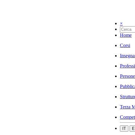
×
Home
Corsi
Insegna
Profess
Persone
Pubblic
Struttur
Terza M
Compet
IT
E