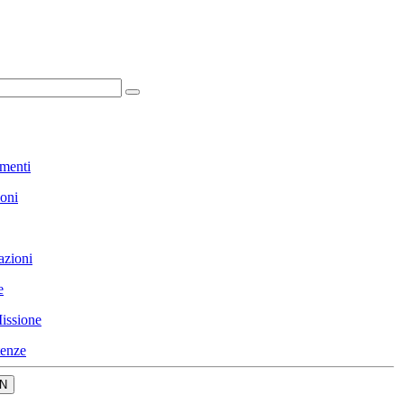
menti
ioni
azioni
e
issione
enze
N