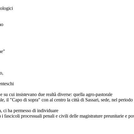
ologici
no
ne"
o,
enteschi
 e su cui insistevano due realtà diverse: quella agro-pastorale
le, il "Capo di sopra" con al centro la città di Sassari, sede, nel periodo
a, ci ha permesso di individuare
 2) i fascicoli processuali penali e civili delle magistrature preunitarie e 