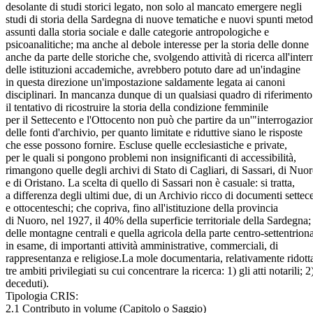
desolante di studi storici legato, non solo al mancato emergere negli
studi di storia della Sardegna di nuove tematiche e nuovi spunti metod
assunti dalla storia sociale e dalle categorie antropologiche e
psicoanalitiche; ma anche al debole interesse per la storia delle donne
anche da parte delle storiche che, svolgendo attività di ricerca all'inter
delle istituzioni accademiche, avrebbero potuto dare ad un'indagine
in questa direzione un'impostazione saldamente legata ai canoni
disciplinari. In mancanza dunque di un qualsiasi quadro di riferimento
il tentativo di ricostruire la storia della condizione femminile
per il Settecento e l'Ottocento non può che partire da un'"interrogazio
delle fonti d'archivio, per quanto limitate e riduttive siano le risposte
che esse possono fornire. Escluse quelle ecclesiastiche e private,
per le quali si pongono problemi non insignificanti di accessibilità,
rimangono quelle degli archivi di Stato di Cagliari, di Sassari, di Nuor
e di Oristano. La scelta di quello di Sassari non è casuale: si tratta,
a differenza degli ultimi due, di un Archivio ricco di documenti settec
e ottocenteschi; che copriva, fino all'istituzione della provincia
di Nuoro, nel 1927, il 40% della superficie territoriale della Sardegna;
delle montagne centrali e quella agricola della parte centro-settentriona
in esame, di importanti attività amministrative, commerciali, di
rappresentanza e religiose.La mole documentaria, relativamente ridott
tre ambiti privilegiati su cui concentrare la ricerca: 1) gli atti notarili;
deceduti).
Tipologia CRIS:
2.1 Contributo in volume (Capitolo o Saggio)