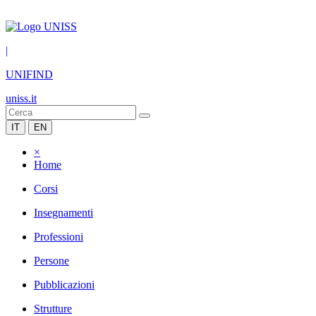
|
UNIFIND
uniss.it
IT
EN
×
Home
Corsi
Insegnamenti
Professioni
Persone
Pubblicazioni
Strutture