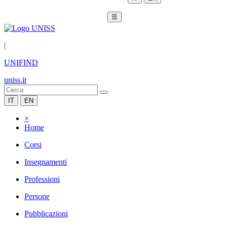
☰
|
UNIFIND
uniss.it
IT
EN
×
Home
Corsi
Insegnamenti
Professioni
Persone
Pubblicazioni