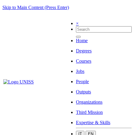
Skip to Main Content (Press Enter)
×
Home
Degrees
Courses
Jobs
People
Outputs
Organizations
Third Mission
Expertise & Skills
IT
EN