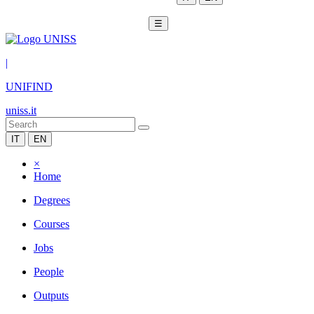
☰
|
UNIFIND
uniss.it
IT
EN
×
Home
Degrees
Courses
Jobs
People
Outputs