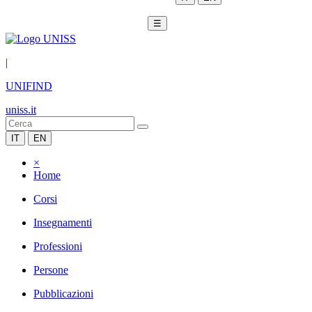
☰
|
UNIFIND
uniss.it
IT
EN
×
Home
Corsi
Insegnamenti
Professioni
Persone
Pubblicazioni