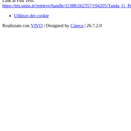
Link al Full Text:
https://iris.uniss.it//retrieve/handle/11388/262357/194205/Tanda_G_P
Utilizzo dei cookie
Realizzato con
VIVO
| Designed by
Cineca
| 26.7.2.0