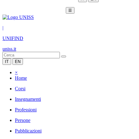
☰
|
UNIFIND
uniss.it
IT
EN
×
Home
Corsi
Insegnamenti
Professioni
Persone
Pubblicazioni