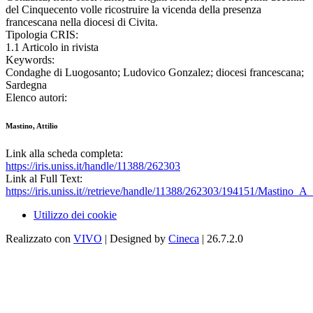
del Cinquecento volle ricostruire la vicenda della presenza
francescana nella diocesi di Civita.
Tipologia CRIS:
1.1 Articolo in rivista
Keywords:
Condaghe di Luogosanto; Ludovico Gonzalez; diocesi francescana;
Sardegna
Elenco autori:
Mastino, Attilio
Link alla scheda completa:
https://iris.uniss.it/handle/11388/262303
Link al Full Text:
https://iris.uniss.it//retrieve/handle/11388/262303/194151/Mastino_
Utilizzo dei cookie
Realizzato con
VIVO
| Designed by
Cineca
| 26.7.2.0