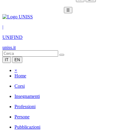
☰
|
UNIFIND
uniss.it
IT
EN
×
Home
Corsi
Insegnamenti
Professioni
Persone
Pubblicazioni