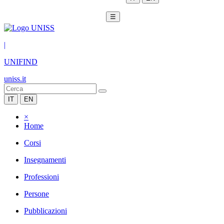
☰
|
UNIFIND
uniss.it
IT
EN
×
Home
Corsi
Insegnamenti
Professioni
Persone
Pubblicazioni