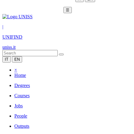
☰
|
UNIFIND
uniss.it
IT
EN
×
Home
Degrees
Courses
Jobs
People
Outputs