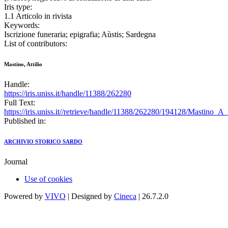
Iris type:
1.1 Articolo in rivista
Keywords:
Iscrizione funeraria; epigrafia; Aùstis; Sardegna
List of contributors:
Mastino, Attilio
Handle:
https://iris.uniss.it/handle/11388/262280
Full Text:
https://iris.uniss.it//retrieve/handle/11388/262280/194128/Mastino_A
Published in:
ARCHIVIO STORICO SARDO
Journal
Use of cookies
Powered by
VIVO
| Designed by
Cineca
| 26.7.2.0