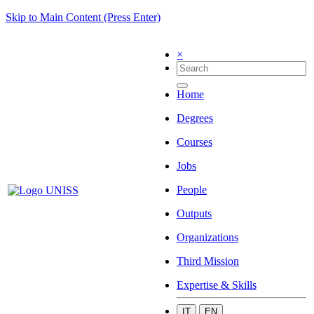
Skip to Main Content (Press Enter)
×
Home
Degrees
Courses
Jobs
People
Outputs
Organizations
Third Mission
Expertise & Skills
IT
EN