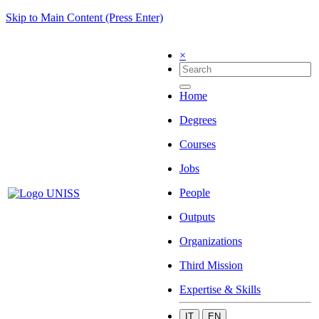
Skip to Main Content (Press Enter)
×
Home
Degrees
Courses
Jobs
People
Outputs
Organizations
Third Mission
Expertise & Skills
IT
EN