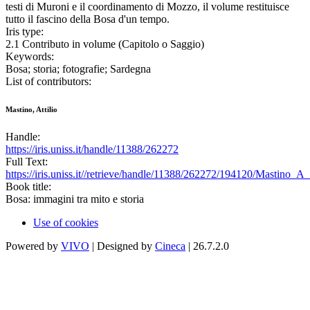
testi di Muroni e il coordinamento di Mozzo, il volume restituisce
tutto il fascino della Bosa d'un tempo.
Iris type:
2.1 Contributo in volume (Capitolo o Saggio)
Keywords:
Bosa; storia; fotografie; Sardegna
List of contributors:
Mastino, Attilio
Handle:
https://iris.uniss.it/handle/11388/262272
Full Text:
https://iris.uniss.it//retrieve/handle/11388/262272/194120/Mastino
Book title:
Bosa: immagini tra mito e storia
Use of cookies
Powered by
VIVO
| Designed by
Cineca
| 26.7.2.0