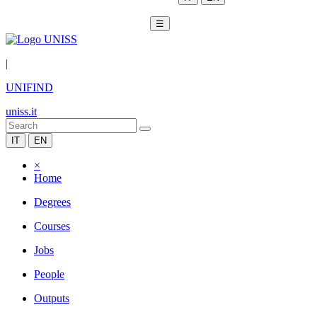
☰
|
UNIFIND
uniss.it
IT
EN
×
Home
Degrees
Courses
Jobs
People
Outputs