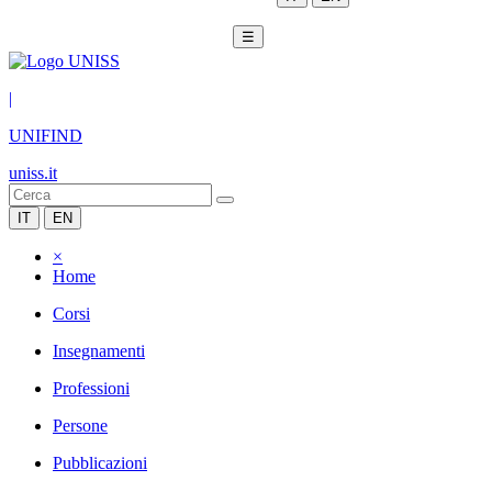
☰
|
UNIFIND
uniss.it
IT
EN
×
Home
Corsi
Insegnamenti
Professioni
Persone
Pubblicazioni