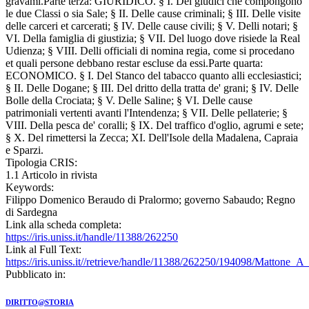
gravami.Parte terza: GIURIDICO. § I. Dei giudici che compongono
le due Classi o sia Sale; § II. Delle cause criminali; § III. Delle visite
delle carceri et carcerati; § IV. Delle cause civili; § V. Delli notari; §
VI. Della famiglia di giustizia; § VII. Del luogo dove risiede la Real
Udienza; § VIII. Delli officiali di nomina regia, come si procedano
et quali persone debbano restar escluse da essi.Parte quarta:
ECONOMICO. § I. Del Stanco del tabacco quanto alli ecclesiastici;
§ II. Delle Dogane; § III. Del dritto della tratta de' grani; § IV. Delle
Bolle della Crociata; § V. Delle Saline; § VI. Delle cause
patrimoniali vertenti avanti l'Intendenza; § VII. Delle pellaterie; §
VIII. Della pesca de' coralli; § IX. Del traffico d'oglio, agrumi e sete;
§ X. Del rimettersi la Zecca; XI. Dell'Isole della Madalena, Capraia
e Sparzi.
Tipologia CRIS:
1.1 Articolo in rivista
Keywords:
Filippo Domenico Beraudo di Pralormo; governo Sabaudo; Regno
di Sardegna
Link alla scheda completa:
https://iris.uniss.it/handle/11388/262250
Link al Full Text:
https://iris.uniss.it//retrieve/handle/11388/262250/194098/Mattone
Pubblicato in:
DIRITTO@STORIA