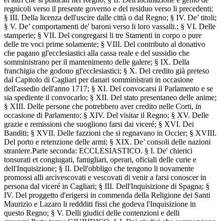
regnicoli verso il presente governo e del residuo verso li precedenti;
§ III. Della licenza dell'uscire dalle città o dal Regno; § IV. De’ titoli;
§ V. De’ comportamenti de' baroni verso li loro vassalli.; § VI. Delle
stamperie; § VII. Del congregarsi li tre Stamenti in corpo o pure
delle tre voci prime solamente; § VIII. Del contributo al donativo
che pagano gl'ecclesiastici alla cassa reale e del sussidio che
somministrano per il mantenimento delle galere; § IX. Della
franchigia che godono gl'ecclesiastici; § X. Del credito già preteso
dal Capitolo di Cagliari per danari somministrati in occasione
dell'assedio dell'anno 1717; § XI. Del convocarsi il Parlamento e se
sia spediente il convocarlo; § XII. Del stato presentaneo delle anime;
§ XIII. Delle persone che potrebbero aver credito nelle Corti, in
occasione di Parlamento; § XIV. Del visitar il Regno; § XV. Delle
grazie e remissioni che suogliono farsi dai viceré; § XVI. Dei
Banditi; § XVII. Delle fazzioni che si regnavano in Occier; § XVIII.
Del porto e retenzione delle armi; § XIX. De’ consoli delle nazioni
straniere.Parte seconda: ECCLESIASTICO. § I. De' chierici
tonsurati et congiugati, famigliari, operari, oficiali delle curie e
dell'Inquisizione; § II. Dell'obbligo che tengono li novamente
promossi alli arcivescovati e vescovati di venir a farsi conoscer in
persona dal viceré in Cagliari; § III. Dell'Inquisizione di Spagna; §
IV. Del proggetto d'erigersi in commenda della Religione dei Santi
Maurizio e Lazaro li reddditi fissi che godeva l'Inquisizione in
questo Regno; § V. Delli giudici delle contenzioni e delli