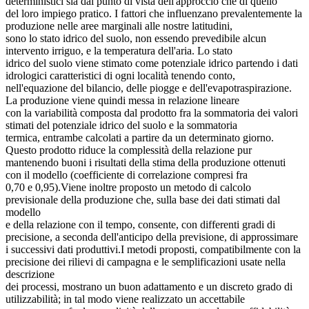
deterministici sia dal punto di vista dell'approccio che di quello
del loro impiego pratico. I fattori che influenzano prevalentemente la
produzione nelle aree marginali alle nostre latitudini,
sono lo stato idrico del suolo, non essendo prevedibile alcun
intervento irriguo, e la temperatura dell'aria. Lo stato
idrico del suolo viene stimato come potenziale idrico partendo i dati
idrologici caratteristici di ogni località tenendo conto,
nell'equazione del bilancio, delle piogge e dell'evapotraspirazione.
La produzione viene quindi messa in relazione lineare
con la variabilità composta dal prodotto fra la sommatoria dei valori
stimati del potenziale idrico del suolo e la sommatoria
termica, entrambe calcolati a partire da un determinato giorno.
Questo prodotto riduce la complessità della relazione pur
mantenendo buoni i risultati della stima della produzione ottenuti
con il modello (coefficiente di correlazione compresi fra
0,70 e 0,95).Viene inoltre proposto un metodo di calcolo
previsionale della produzione che, sulla base dei dati stimati dal
modello
e della relazione con il tempo, consente, con differenti gradi di
precisione, a seconda dell'anticipo della previsione, di approssimare
i successivi dati produttivi.I metodi proposti, compatibilmente con la
precisione dei rilievi di campagna e le semplificazioni usate nella
descrizione
dei processi, mostrano un buon adattamento e un discreto grado di
utilizzabilità; in tal modo viene realizzato un accettabile