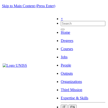
Skip to Main Content (Press Enter)
×
Home
Degrees
Courses
Jobs
People
Outputs
Organizations
Third Mission
Expertise & Skills
IT
EN