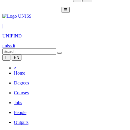
☰
|
UNIFIND
uniss.it
IT
EN
×
Home
Degrees
Courses
Jobs
People
Outputs