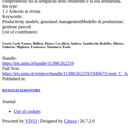
compromesso fra la semplicità dello strumento e la sua affidabilità.
Iris type:
1.1 Articolo in rivista
Keywords:
Productivity models; grassland managementModello di produzione;
gestione pascoli
List of contributors:
Cereti, Carlo Fausto; Bullitta, Pietro; Cavallero, Andrea; Santilocchi, Rodolfo; Ziliotto,
Umberto; Miglietta, Francesco; Talamucci, Paolo
Handle:
https://iris.uniss.it/handle/11388/262219
Full Text:
https://iris.uniss.it//retrieve/handle/11388/262219/194067/Cereti_C
Published in:
RIVISTA DI AGRONOMIA
Journal
Use of cookies
Powered by
VIVO
| Designed by
Cineca
| 26.7.2.0