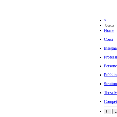
×
Home
Corsi
Insegna
Profess
Persone
Pubblic
Struttur
Terza M
Compet
IT
E