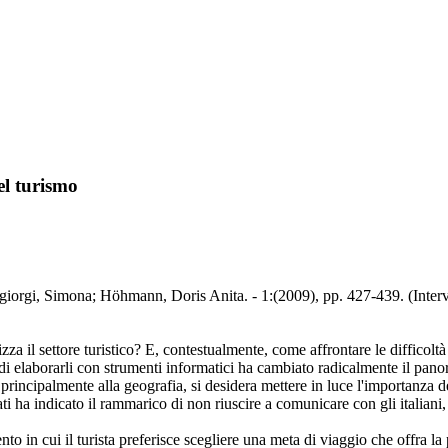
el turismo
angiorgi, Simona; Höhmann, Doris Anita. - 1:(2009), pp. 427-439. (Inter
a il settore turistico? E, contestualmente, come affrontare le difficoltà 
e di elaborarli con strumenti informatici ha cambiato radicalmente il pan
incipalmente alla geografia, si desidera mettere in luce l'importanza dell
tati ha indicato il rammarico di non riuscire a comunicare con gli italian
 in cui il turista preferisce scegliere una meta di viaggio che offra la