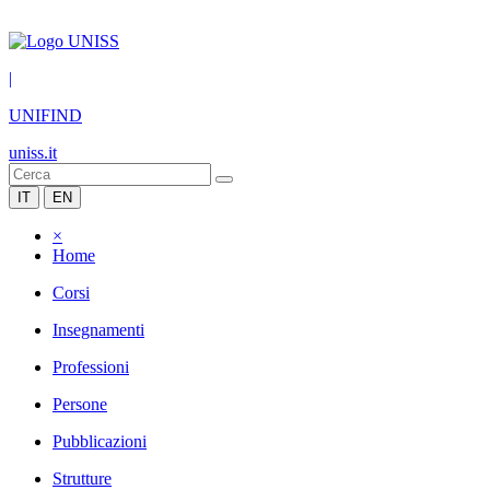
|
UNIFIND
uniss.it
IT
EN
×
Home
Corsi
Insegnamenti
Professioni
Persone
Pubblicazioni
Strutture