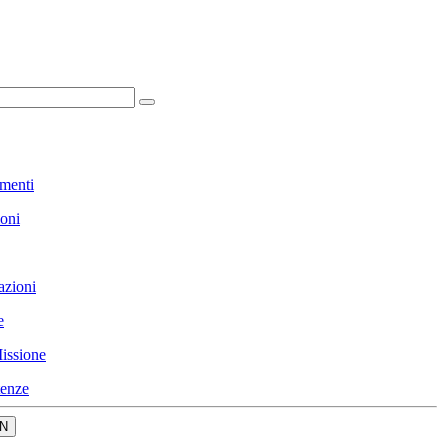
menti
ioni
azioni
e
issione
enze
N