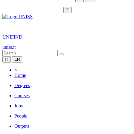
☰
|
UNIFIND
uniss.it
IT
EN
×
Home
Degrees
Courses
Jobs
People
Outputs