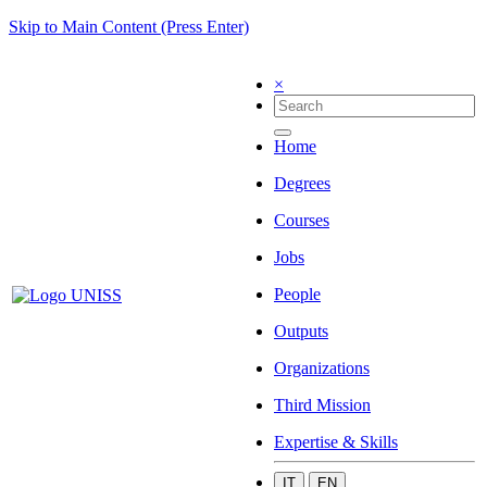
Skip to Main Content (Press Enter)
×
Home
Degrees
Courses
Jobs
People
Outputs
Organizations
Third Mission
Expertise & Skills
IT
EN