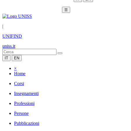
☰
|
UNIFIND
uniss.it
IT
EN
×
Home
Corsi
Insegnamenti
Professioni
Persone
Pubblicazioni