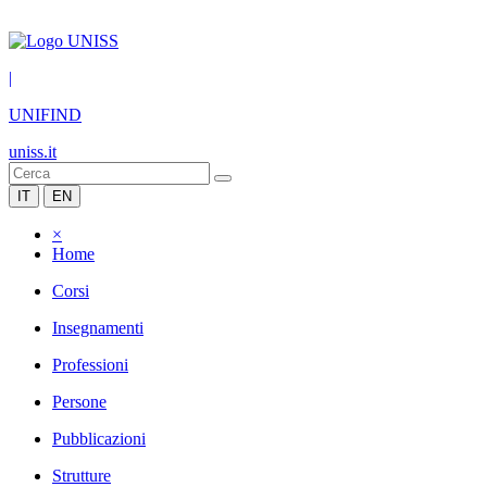
|
UNIFIND
uniss.it
IT
EN
×
Home
Corsi
Insegnamenti
Professioni
Persone
Pubblicazioni
Strutture