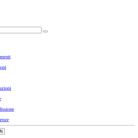
menti
ioni
azioni
e
issione
enze
N