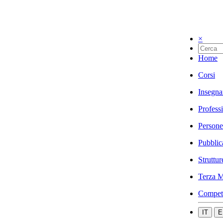
×
Home
Corsi
Insegna
Profess
Persone
Pubblic
Struttur
Terza M
Compet
IT
E