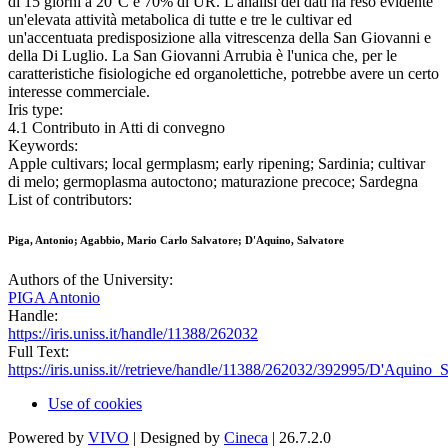
di 15 giorni a 20°C e 70% di UR. L'analisi dei dati ha reso evidente
un'elevata attività metabolica di tutte e tre le cultivar ed
un'accentuata predisposizione alla vitrescenza della San Giovanni e
della Di Luglio. La San Giovanni Arrubia è l'unica che, per le
caratteristiche fisiologiche ed organolettiche, potrebbe avere un certo
interesse commerciale.
Iris type:
4.1 Contributo in Atti di convegno
Keywords:
Apple cultivars; local germplasm; early ripening; Sardinia; cultivar
di melo; germoplasma autoctono; maturazione precoce; Sardegna
List of contributors:
Piga, Antonio; Agabbio, Mario Carlo Salvatore; D'Aquino, Salvatore
Authors of the University:
PIGA Antonio
Handle:
https://iris.uniss.it/handle/11388/262032
Full Text:
https://iris.uniss.it//retrieve/handle/11388/262032/392995/D'Aqui
Use of cookies
Powered by
VIVO
| Designed by
Cineca
| 26.7.2.0