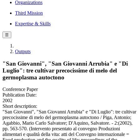
Organizations
Third Mission
Expertise & Skills
☰
Outputs
"San Giovanni", "San Giovanni Arrubia" e "Di
Luglio": tre cultivar precocissime di melo del
germoplasma autoctono
Conference Paper
Publication Date:
2002
Short description:
"San Giovanni", "San Giovanni Arrubia" e "Di Luglio": tre cultivar
precocissime di melo del germoplasma autoctono / Piga, Antonio;
Agabbio, Mario Carlo Salvatore; D'Aquino, Salvatore. - 2:(2002),
pp. 563-570. (Intervento presentato al convegno Produzioni
alimentari e qualità della vita: atti del Convegno internazionale =
Food production and the quality of life: proceedings of the