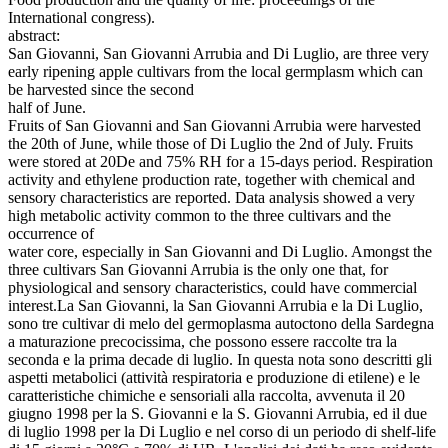
International congress).
abstract:
San Giovanni, San Giovanni Arrubia and Di Luglio, are three very
early ripening apple cultivars from the local germplasm which can
be harvested since the second
half of June.
Fruits of San Giovanni and San Giovanni Arrubia were harvested
the 20th of June, while those of Di Luglio the 2nd of July. Fruits
were stored at 20De and 75% RH for a 15-days period. Respiration
activity and ethylene production rate, together with chemical and
sensory characteristics are reported. Data analysis showed a very
high metabolic activity common to the three cultivars and the
occurrence of
water core, especially in San Giovanni and Di Luglio. Amongst the
three cultivars San Giovanni Arrubia is the only one that, for
physiological and sensory characteristics, could have commercial
interest.La San Giovanni, la San Giovanni Arrubia e la Di Luglio,
sono tre cultivar di melo del germoplasma autoctono della Sardegna
a maturazione precocissima, che possono essere raccolte tra la
seconda e la prima decade di luglio. In questa nota sono descritti gli
aspetti metabolici (attività respiratoria e produzione di etilene) e le
caratteristiche chimiche e sensoriali alla raccolta, avvenuta il 20
giugno 1998 per la S. Giovanni e la S. Giovanni Arrubia, ed il due
di luglio 1998 per la Di Luglio e nel corso di un periodo di shelf-life