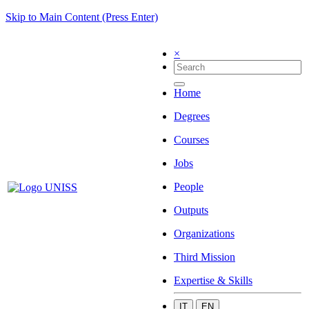
Skip to Main Content (Press Enter)
×
Home
Degrees
Courses
Jobs
People
Outputs
Organizations
Third Mission
Expertise & Skills
IT
EN