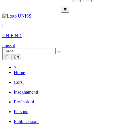
☰
|
UNIFIND
uniss.it
IT
EN
×
Home
Corsi
Insegnamenti
Professioni
Persone
Pubblicazioni