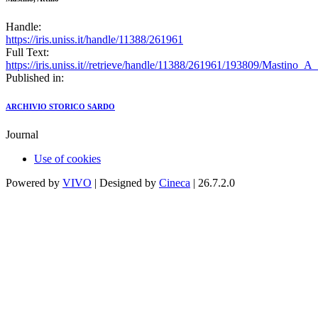
Handle:
https://iris.uniss.it/handle/11388/261961
Full Text:
https://iris.uniss.it//retrieve/handle/11388/261961/193809/Mastino_
Published in:
ARCHIVIO STORICO SARDO
Journal
Use of cookies
Powered by
VIVO
| Designed by
Cineca
| 26.7.2.0