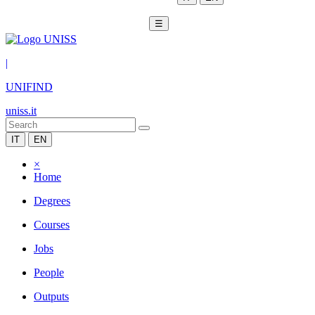
☰
|
UNIFIND
uniss.it
IT
EN
×
Home
Degrees
Courses
Jobs
People
Outputs