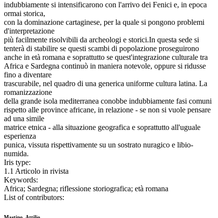
indubbiamente si intensificarono con l'arrivo dei Fenici e, in epoca
ormai storica,
con la dominazione cartaginese, per la quale si pongono problemi
d'interpretazione
più facilmente risolvibili da archeologi e storici.In questa sede si
tenterà di stabilire se questi scambi di popolazione proseguirono
anche in età romana e soprattutto se quest'integrazione culturale tra
Africa e Sardegna continuò in maniera notevole, oppure si ridusse
fino a diventare
trascurabile, nel quadro di una generica uniforme cultura latina. La
romanizzazione
della grande isola mediterranea conobbe indubbiamente fasi comuni
rispetto alle province africane, in relazione - se non si vuole pensare
ad una simile
matrice etnica - alla situazione geografica e soprattutto all'uguale
esperienza
punica, vissuta rispettivamente su un sostrato nuragico e libio-
numida.
Iris type:
1.1 Articolo in rivista
Keywords:
Africa; Sardegna; riflessione storiografica; età romana
List of contributors:
Mastino, Attilio