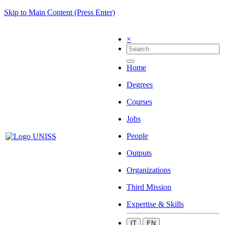
Skip to Main Content (Press Enter)
×
Home
Degrees
Courses
Jobs
People
Outputs
Organizations
Third Mission
Expertise & Skills
IT
EN