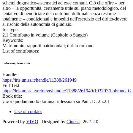
schemi dogmatico-sistematici ad esse comuni. Ciò che offre – per
altro – la opportunità, certamente utile sul piano metodologico, del
tentativo di beneficiare dei contributi dottrinali senza restarne –
totalmente – condizionati e impediti nell'esercizio del diritto-dovere
al rischio della autonomia di giudizio.
Iris type:
2.1 Contributo in volume (Capitolo o Saggio)
Keywords:
Matrimonio; rapporti patrimoniali; diritto romano
List of contributors:
Lobrano, Giovanni
Handle:
https://iris.uniss.it/handle/11388/261949
Full Text:
https://iris.uniss.it//retrieve/handle/11388/261949/193797/Lobrano
Book title:
Uxor quodammodo domina: riflessioni su Paul. D. 25.2.1
Use of cookies
Powered by
VIVO
| Designed by
Cineca
| 26.7.2.0