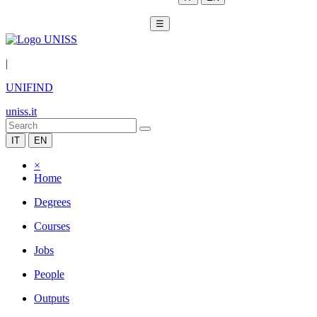
☰
|
UNIFIND
uniss.it
IT
EN
×
Home
Degrees
Courses
Jobs
People
Outputs