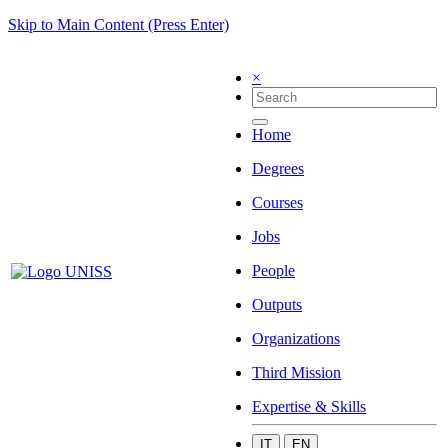
Skip to Main Content (Press Enter)
×
Home
Degrees
Courses
Jobs
People
Outputs
Organizations
Third Mission
Expertise & Skills
IT
EN