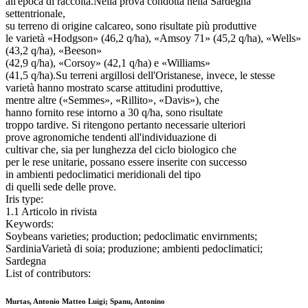
all'epoca di raccolta.Nella prova condotta nella Sardegna
settentrionale,
su terreno di origine calcareo, sono risultate più produttive
le varietà «Hodgson» (46,2 q/ha), «Amsoy 71» (45,2 q/ha), «Wells»
(43,2 q/ha), «Beeson»
(42,9 q/ha), «Corsoy» (42,1 q/ha) e «Williams»
(41,5 q/ha).Su terreni argillosi dell'Oristanese, invece, le stesse
varietà hanno mostrato scarse attitudini produttive,
mentre altre («Semmes», «Rillito», «Davis»), che
hanno fornito rese intorno a 30 q/ha, sono risultate
troppo tardive. Si ritengono pertanto necessarie ulteriori
prove agronomiche tendenti all'individuazione di
cultivar che, sia per lunghezza del ciclo biologico che
per le rese unitarie, possano essere inserite con successo
in ambienti pedoclimatici meridionali del tipo
di quelli sede delle prove.
Iris type:
1.1 Articolo in rivista
Keywords:
Soybeans varieties; production; pedoclimatic envirnments;
SardiniaVarietà di soia; produzione; ambienti pedoclimatici;
Sardegna
List of contributors:
Murtas, Antonio Matteo Luigi; Spanu, Antonino