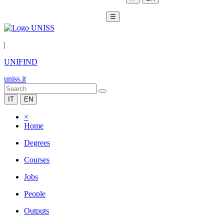
☰
|
UNIFIND
uniss.it
IT
EN
×
Home
Degrees
Courses
Jobs
People
Outputs