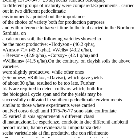
to different groups of maturity were compared.Experiments - carried
out in two different pedoclimatic
environments - pointed out the importance
of the choice of variety both for production purposes
and with reference to harvest time.In the trial carried in the Northern
Sardinia, on
a calcareous soil, the following varieties showed to
be the most productive: «Hodyson» (46.2 q/ha),
«Amsoy 71» (45.2 q/ha), «Wells» (43.2 q/ha),
« Beeson» (42.9 q/ha), «Corsoy» (42.1 q/ha) and
«Williams» (41.5 q/ha).On the contrary, on clayish soils the above
varieties
were slightly productive, while other ones
(«Semmes», «Rillito», «Davis»), which gave yields
of about 30 q/ha, resulted to be too late. Further
trials are required to detect cultivars which, both for
the bioiogica1 cycle span and for the yields may be
successfully cultivated in southern pedoclimatic environments
similar to those where experiments were carried
out.Nel corso degli anni 1975-76-77 sono state confrontate
25 varietà di soia appartenenti a differenti classi
di maturazione.Le esperienze, condotte in due differenti ambienti
pedoclimatici, hanno evidenziato l'importanza della
scelta varietale sia ai fini produttivi che con riferimento