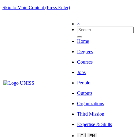
Skip to Main Content (Press Enter)
×
Home
Degrees
Courses
Jobs
People
Outputs
Organizations
Third Mission
Expertise & Skills
IT
EN