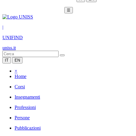
☰
|
UNIFIND
uniss.it
IT
EN
×
Home
Corsi
Insegnamenti
Professioni
Persone
Pubblicazioni