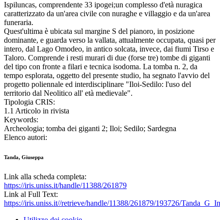
Ispiluncas, comprendente 33 ipogei;un complesso d'età nuragica
caratterizzato da un'area civile con nuraghe e villaggio e da un'area
funeraria.
Quest'ultima è ubicata sul margine S del pianoro, in posizione
dominante, e guarda verso la vallata, attualmente occupata, quasi per
intero, dal Lago Omodeo, in antico solcata, invece, dai fiumi Tirso e
Taloro. Comprende i resti murari di due (forse tre) tombe di giganti
del tipo con fronte a filari e tecnica isodoma. La tomba n. 2, da
tempo esplorata, oggetto del presente studio, ha segnato l'avvio del
progetto poliennale ed interdisciplinare "Iloi-Sedilo: l'uso del
territorio dal Neolitico all' età medievale".
Tipologia CRIS:
1.1 Articolo in rivista
Keywords:
Archeologia; tomba dei giganti 2; Iloi; Sedilo; Sardegna
Elenco autori:
Tanda, Giuseppa
Link alla scheda completa:
https://iris.uniss.it/handle/11388/261879
Link al Full Text:
https://iris.uniss.it//retrieve/handle/11388/261879/193726/Tanda_G_I
Utilizzo dei cookie