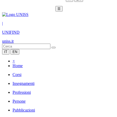
☰
|
UNIFIND
uniss.it
IT
EN
×
Home
Corsi
Insegnamenti
Professioni
Persone
Pubblicazioni