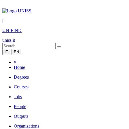
|
UNIFIND
uniss.it
IT
EN
×
Home
Degrees
Courses
Jobs
People
Outputs
Organizations