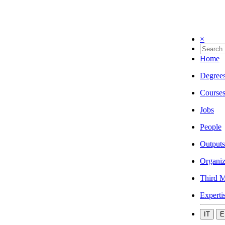
×
Home
Degree
Course
Jobs
People
Outputs
Organiz
Third M
Experti
IT
E