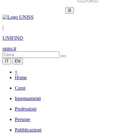
☰
|
UNIFIND
uniss.it
IT
EN
×
Home
Corsi
Insegnamenti
Professioni
Persone
Pubblicazioni