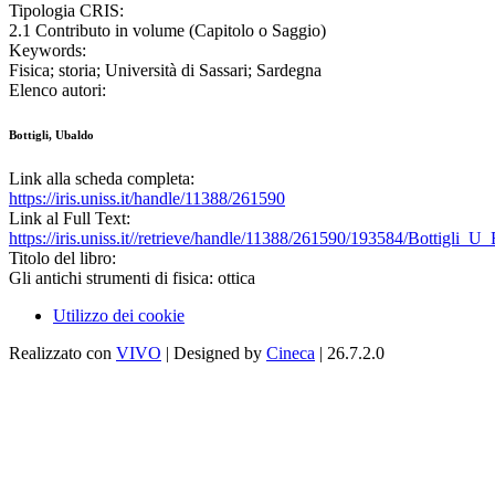
Tipologia CRIS:
2.1 Contributo in volume (Capitolo o Saggio)
Keywords:
Fisica; storia; Università di Sassari; Sardegna
Elenco autori:
Bottigli, Ubaldo
Link alla scheda completa:
https://iris.uniss.it/handle/11388/261590
Link al Full Text:
https://iris.uniss.it//retrieve/handle/11388/261590/193584/Bottigli_U_
Titolo del libro:
Gli antichi strumenti di fisica: ottica
Utilizzo dei cookie
Realizzato con
VIVO
| Designed by
Cineca
| 26.7.2.0