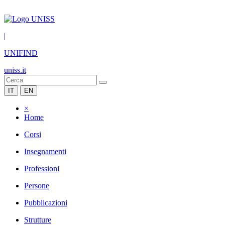
|
UNIFIND
uniss.it
IT
EN
×
Home
Corsi
Insegnamenti
Professioni
Persone
Pubblicazioni
Strutture