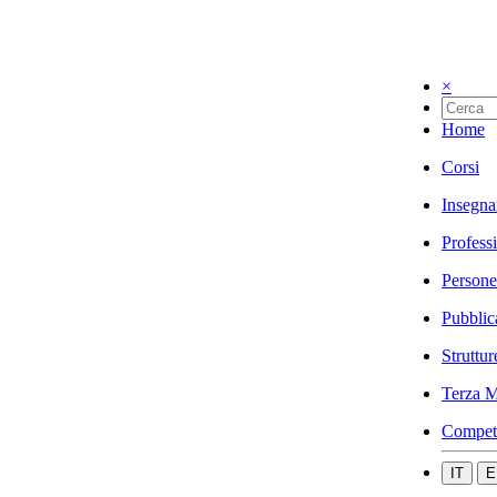
×
Home
Corsi
Insegna
Profess
Persone
Pubblic
Struttur
Terza M
Compet
IT
E