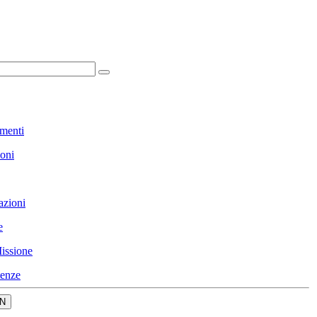
menti
ioni
azioni
e
issione
enze
N